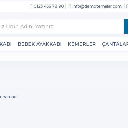
0123 456 78 90
info@demotemalar.com
KABI
BEBEK AYAKKABI
KEMERLER
ÇANTALA
ulunamadı!