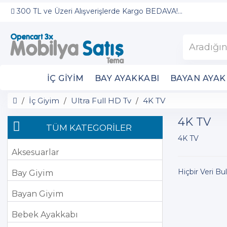
300 TL ve Üzeri Alışverişlerde Kargo BEDAVA!...
İÇ GIYIM
BAY AYAKKABI
BAYAN AYAK
İç Giyim
Ultra Full HD Tv
4K TV
4K TV
TÜM KATEGORİLER
4K TV
Aksesuarlar
Hiçbir Veri B
Bay Giyim
Bayan Giyim
Bebek Ayakkabı