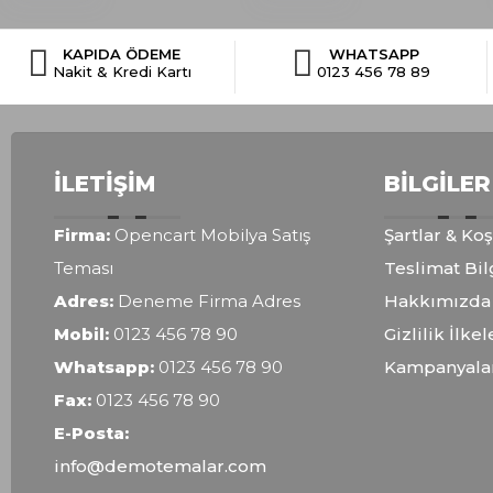
KAPIDA ÖDEME
WHATSAPP
Nakit & Kredi Kartı
0123 456 78 89
İLETIŞIM
BILGILER
Firma:
Opencart Mobilya Satış
Şartlar & Koş
Teması
Teslimat Bil
Adres:
Deneme Firma Adres
Hakkımızda
Mobil:
0123 456 78 90
Gizlilik İlkel
Whatsapp:
0123 456 78 90
Kampanyala
Fax:
0123 456 78 90
E-Posta:
info@demotemalar.com