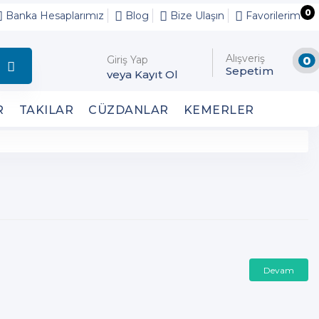
0
Banka Hesaplarımız
Blog
Bize Ulaşın
Favorilerim
Alışveriş
Giriş Yap
0
Sepetim
veya Kayıt Ol
R
TAKILAR
CÜZDANLAR
KEMERLER
Devam