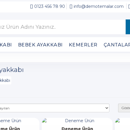
0123 456 78 90
info@demotemalar.com
KABI
BEBEK AYAKKABI
KEMERLER
ÇANTALA
yakkabı
Göste
me Ürün
Deneme Ürün