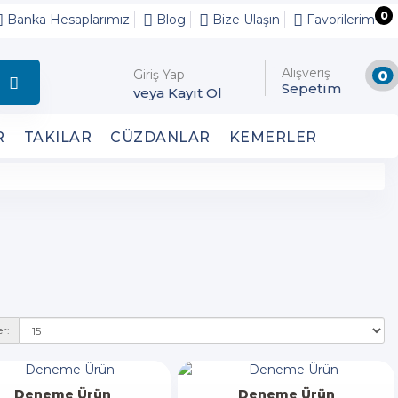
0
Banka Hesaplarımız
Blog
Bize Ulaşın
Favorilerim
Alışveriş
Giriş Yap
0
Sepetim
veya Kayıt Ol
R
TAKILAR
CÜZDANLAR
KEMERLER
r:
Deneme Ürün
Deneme Ürün